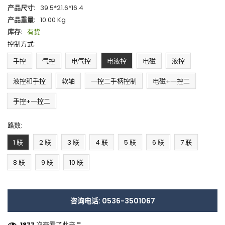
产品尺寸:
39.5*21.6*16.4
产品重量:
10.00 Kg
库存:
有货
控制方式:
手控
气控
电气控
电液控
电磁
液控
液控和手控
软轴
一控二手柄控制
电磁+一控二
手控+一控二
路数:
1 联
2 联
3 联
4 联
5 联
6 联
7 联
8 联
9 联
10 联
咨询电话: 0536-3501067
1877
次查看了此产品