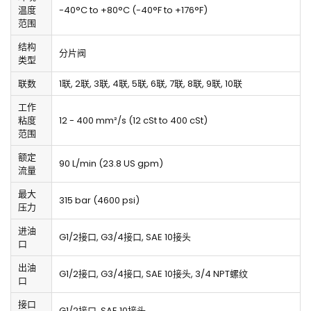
温度
-40°C to +80°C (-40°F to +176°F)
范围
结构
分片阀
类型
联数
1联, 2联, 3联, 4联, 5联, 6联, 7联, 8联, 9联, 10联
工作
粘度
12 - 400 mm²/s (12 cSt to 400 cSt)
范围
额定
90 L/min (23.8 US gpm)
流量
最大
315 bar (4600 psi)
压力
进油
G1/2接口, G3/4接口, SAE 10接头
口
出油
G1/2接口, G3/4接口, SAE 10接头, 3/4 NPT螺纹
口
接口
G1/2接口, SAE 10接头