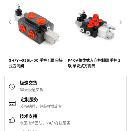
向阀
SHFY-G25L-00 手控 1 联 单块
P40A整体式方向控制阀 手控 2
S
式方向阀
联 单块式方向阀
式
极速交货
30天极速交货
定制服务
支持贴牌、包装样式定制
技术支持
专属技术团队，24/7在线服务