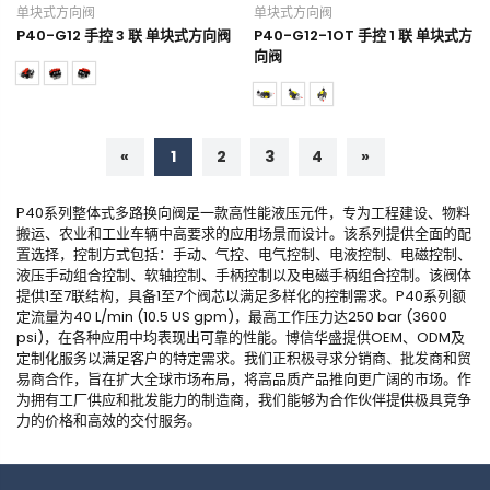
单块式方向阀
单块式方向阀
P40-G12 手控 3 联 单块式方向阀
P40-G12-1OT 手控 1 联 单块式方
向阀
«
1
2
3
4
»
P40系列整体式多路换向阀是一款高性能液压元件，专为工程建设、物料
搬运、农业和工业车辆中高要求的应用场景而设计。该系列提供全面的配
置选择，控制方式包括：手动、气控、电气控制、电液控制、电磁控制、
液压手动组合控制、软轴控制、手柄控制以及电磁手柄组合控制。该阀体
提供1至7联结构，具备1至7个阀芯以满足多样化的控制需求。P40系列额
定流量为40 L/min (10.5 US gpm)，最高工作压力达250 bar (3600
psi)，在各种应用中均表现出可靠的性能。博信华盛提供OEM、ODM及
定制化服务以满足客户的特定需求。我们正积极寻求分销商、批发商和贸
易商合作，旨在扩大全球市场布局，将高品质产品推向更广阔的市场。作
为拥有工厂供应和批发能力的制造商，我们能够为合作伙伴提供极具竞争
力的价格和高效的交付服务。