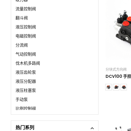
流量控制阀
翻斗阀
液压控制阀
电磁控制阀
分流阀
气动控制阀
伐木机多路阀
分块式方向阀
液压齿轮泵
DCV100 手
液压分配器
液压柱塞泵
手动泵
比例控制阀
清扫车阀门
支腿控制阀
热门系列