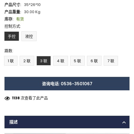
产品尺寸:
35*26*10
产品重量:
30.00 Kg
库存:
有货
控制方式:
手控
液控
路数:
1 联
2 联
3 联
4 联
5 联
6 联
7 联
咨询电话: 0536-3501067
1138
次查看了此产品
描述