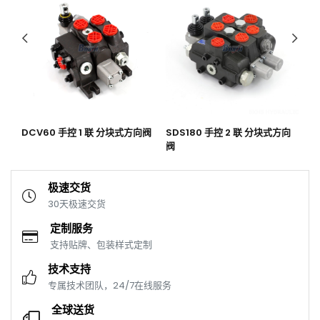
阀
DCV60 手控 1 联 分块式方向阀
SDS180 手控 2 联 分块式方向
S
阀
向
极速交货
30天极速交货
定制服务
支持贴牌、包装样式定制
技术支持
专属技术团队，24/7在线服务
全球送货