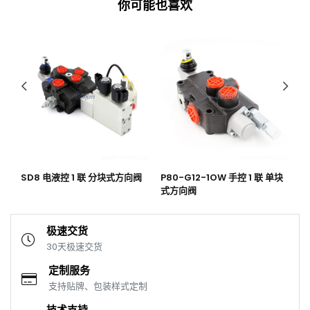
你可能也喜欢
软轴
SD8 电液控 1 联 分块式方向阀
P80-G12-1OW 手控 1 联 单块
S
式方向阀
极速交货
30天极速交货
定制服务
支持贴牌、包装样式定制
技术支持