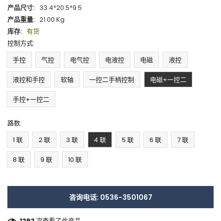
产品尺寸:
33.4*20.5*9.5
产品重量:
21.00 Kg
库存:
有货
控制方式:
手控
气控
电气控
电液控
电磁
液控
液控和手控
软轴
一控二手柄控制
电磁+一控二
手控+一控二
路数:
1 联
2 联
3 联
4 联
5 联
6 联
7 联
8 联
9 联
10 联
咨询电话: 0536-3501067
1292
次查看了此产品