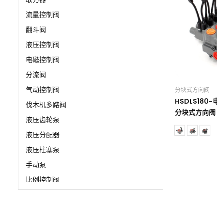
流量控制阀
翻斗阀
液压控制阀
电磁控制阀
分流阀
气动控制阀
分块式方向阀
HSDLS180
伐木机多路阀
分块式方向阀
液压齿轮泵
液压分配器
液压柱塞泵
手动泵
比例控制阀
清扫车阀门
支腿控制阀