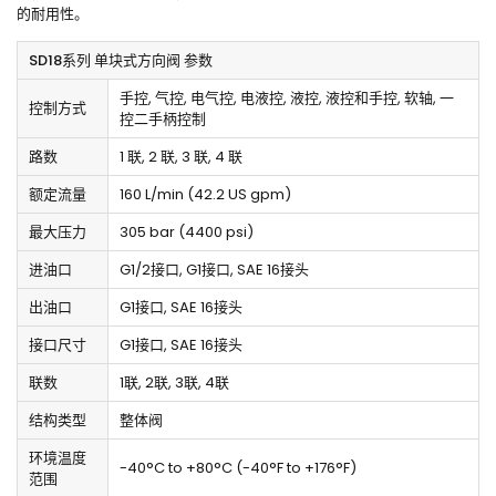
的耐用性。
SD18系列 单块式方向阀 参数
手控, 气控, 电气控, 电液控, 液控, 液控和手控, 软轴, 一
控制方式
控二手柄控制
路数
1 联, 2 联, 3 联, 4 联
额定流量
160 L/min (42.2 US gpm)
最大压力
305 bar (4400 psi)
进油口
G1/2接口, G1接口, SAE 16接头
出油口
G1接口, SAE 16接头
接口尺寸
G1接口, SAE 16接头
联数
1联, 2联, 3联, 4联
结构类型
整体阀
环境温度
-40°C to +80°C (-40°F to +176°F)
范围