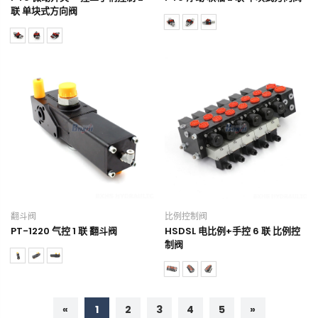
联 单块式方向阀
翻斗阀
比例控制阀
PT-1220 气控 1 联 翻斗阀
HSDSL 电比例+手控 6 联 比例控
制阀
«
1
2
3
4
5
»